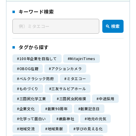
キーワード検索
三田尻化学工業について
検
About us
検索
索
企業理念
キ
私たちの強み
ー
タグから探す
ワ
#100年企業を目指して
#MitajiriTimes
ー
会社情報
#OBOG在籍
#アクションカメラ
ド
Company
#ベルクラシック防府
#ミタエコー
代表挨拶
#ものづくり
#三友サルビアホール
会社概要
#三田尻化学工業
#三田尻女尻相撲
#中途採用
経営理念
#企業文化
#創業90周年
#創業記念日
90年の歴史
#化学って面白い
#厳島神社
#地元の元気
#地域交流
#地域貢献
#学びの見える化
メディア