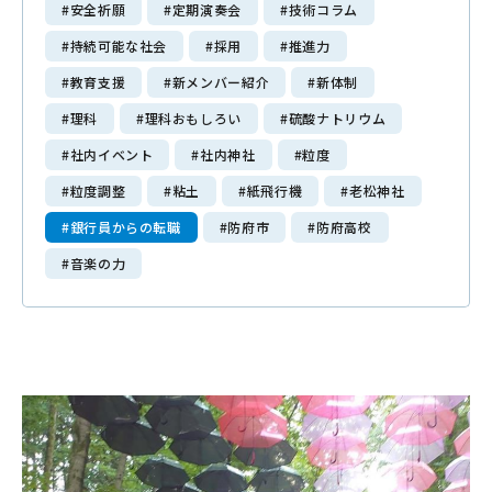
#安全祈願
#定期演奏会
#技術コラム
Mitajiri Times
#持続可能な社会
#採用
#推進力
#教育支援
#新メンバー紹介
#新体制
採用情報
#理科
#理科おもしろい
#硫酸ナトリウム
Recruit
#社内イベント
#社内神社
#粒度
働く環境・福利厚生
#粒度調整
#粘土
#紙飛行機
#老松神社
募集要項・選考ステップ
#銀行員からの転職
#防府市
#防府高校
エントリーフォーム
#音楽の力
お問い合わせ
Contact
プライバシーポリシー
サイトマップ