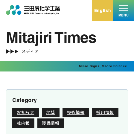
English
MENU
Mitajiri Times
トップ
Top
メディア
事業内容
Micro Signs, Macro Science.
Service
無機化学品
有機化学品
ミタエコー
Category
受託加工･小分け充填
お知らせ
地域
技術情報
採用情報
ミタバイオ
社内報
製品情報
不動産賃貸