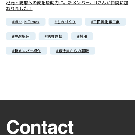
地元・防府への愛を原動力に。新メンバー、Uさんが仲間に加
わりました！
#MitajiriTimes
#ものづくり
#三田尻化学工業
#中途採用
#地域貢献
#採用
#新メンバー紹介
#銀行員からの転職
Contact