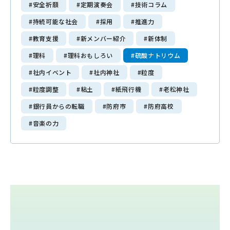
#安全祈願
#定期演奏会
#技術コラム
Mitajiri Times
#持続可能な社会
#採用
#推進力
#教育支援
#新メンバー紹介
#新体制
採用情報
#理科
#理科おもしろい
#硫酸ナトリウム
Recruit
#社内イベント
#社内神社
#粒度
働く環境・福利厚生
#粒度調整
#粘土
#紙飛行機
#老松神社
募集要項・選考ステップ
#銀行員からの転職
#防府市
#防府高校
エントリーフォーム
#音楽の力
お問い合わせ
Contact
プライバシーポリシー
サイトマップ