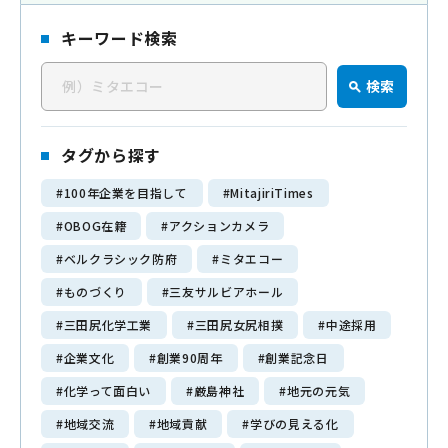
キーワード検索
三田尻化学工業について
検
About us
検索
索
企業理念
キ
私たちの強み
ー
タグから探す
ワ
#100年企業を目指して
#MitajiriTimes
ー
会社情報
#OBOG在籍
#アクションカメラ
ド
Company
#ベルクラシック防府
#ミタエコー
代表挨拶
#ものづくり
#三友サルビアホール
会社概要
#三田尻化学工業
#三田尻女尻相撲
#中途採用
経営理念
#企業文化
#創業90周年
#創業記念日
90年の歴史
#化学って面白い
#厳島神社
#地元の元気
#地域交流
#地域貢献
#学びの見える化
メディア