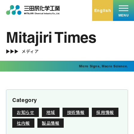
English
MENU
Mitajiri Times
トップ
Top
メディア
事業内容
Micro Signs, Macro Science.
Service
無機化学品
有機化学品
ミタエコー
Category
受託加工･小分け充填
お知らせ
地域
技術情報
採用情報
ミタバイオ
社内報
製品情報
不動産賃貸