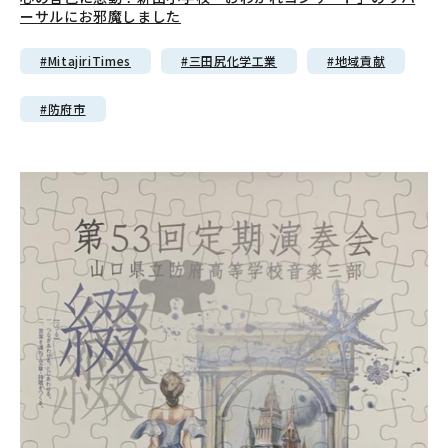
ーサルにお邪魔しました
#MitajiriTimes
#三田尻化学工業
#地域貢献
#防府市