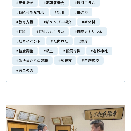
#安全祈願
#定期演奏会
#技術コラム
Mitajiri Times
#持続可能な社会
#採用
#推進力
#教育支援
#新メンバー紹介
#新体制
採用情報
#理科
#理科おもしろい
#硫酸ナトリウム
Recruit
#社内イベント
#社内神社
#粒度
働く環境・福利厚生
#粒度調整
#粘土
#紙飛行機
#老松神社
募集要項・選考ステップ
#銀行員からの転職
#防府市
#防府高校
エントリーフォーム
#音楽の力
お問い合わせ
Contact
プライバシーポリシー
サイトマップ