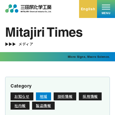
English
MENU
Mitajiri Times
トップ
Top
メディア
事業内容
Micro Signs, Macro Science.
Service
無機化学品
有機化学品
ミタエコー
Category
受託加工･小分け充填
お知らせ
地域
技術情報
採用情報
ミタバイオ
社内報
製品情報
不動産賃貸