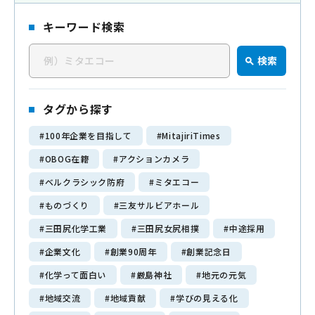
キーワード検索
三田尻化学工業について
検
About us
検索
索
企業理念
キ
私たちの強み
ー
タグから探す
ワ
#100年企業を目指して
#MitajiriTimes
ー
会社情報
#OBOG在籍
#アクションカメラ
ド
Company
#ベルクラシック防府
#ミタエコー
代表挨拶
#ものづくり
#三友サルビアホール
会社概要
#三田尻化学工業
#三田尻女尻相撲
#中途採用
経営理念
#企業文化
#創業90周年
#創業記念日
90年の歴史
#化学って面白い
#厳島神社
#地元の元気
#地域交流
#地域貢献
#学びの見える化
メディア