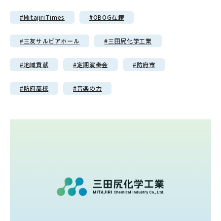
#MitajiriTimes
#OBOG在籍
#三友サルビアホール
#三田尻化学工業
#地域貢献
#定期演奏会
#防府市
#防府高校
#音楽の力