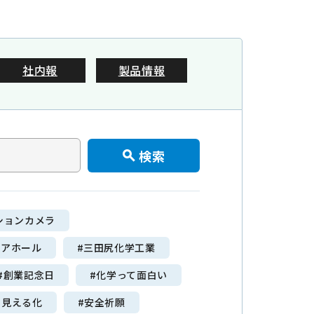
Contact
プライバシーポリシー
社内報
製品情報
サイトマップ
検索
-3311
ションカメラ
～ 17:00
ビアホール
#三田尻化学工業
#創業記念日
#化学って面白い
の見える化
#安全祈願