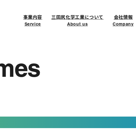
事業内容
三田尻化学工業について
会社情報
Service
About us
Company
三田尻化学工業について
会社情
imes
About us
Compan
企業理念
代表
私たちの強み
会社
経営
90年