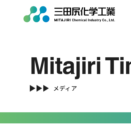
トップ
事業内容
Mitajiri T
Top
Service
無機化学品
有機化学品
メディア
ミタエコー
受託加工･小分け充填
ミタバイオ
不動産賃貸