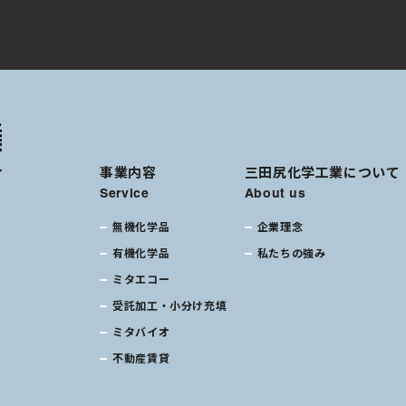
事業内容
三田尻化学工業について
Service
About us
無機化学品
企業理念
有機化学品
私たちの強み
ミタエコー
受託加工・小分け充填
ミタバイオ
不動産賃貸