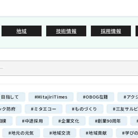
地域
技術情報
採用情報
0835-22
il
を目指して
#MitajiriTimes
#OBOG在籍
#アク
受付時間：平日 8:00 
ック防府
#ミタエコー
#ものづくり
#三友サル
相撲
#中途採用
#企業文化
#創業90周年
#地元の元気
#地域交流
#地域貢献
#学び