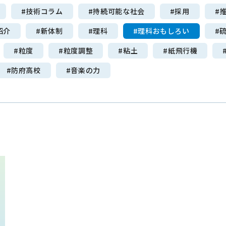
#技術コラム
#持続可能な社会
#採用
#
紹介
#新体制
#理科
#理科おもしろい
#
#粒度
#粒度調整
#粘土
#紙飛行機
#防府高校
#音楽の力