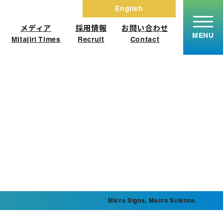
English
メディア
採用情報
お問い合わせ
MENU
Mitajiri Times
Recruit
Contact
報
メディア
y
Mitajiri Times
挨拶
採用情報
概要
Recruit
理念
働く環境・福利厚生
の歴史
募集要項・選考ステップ
エントリーフォーム
Micro Signs, Macro Science.
お問い合わせ