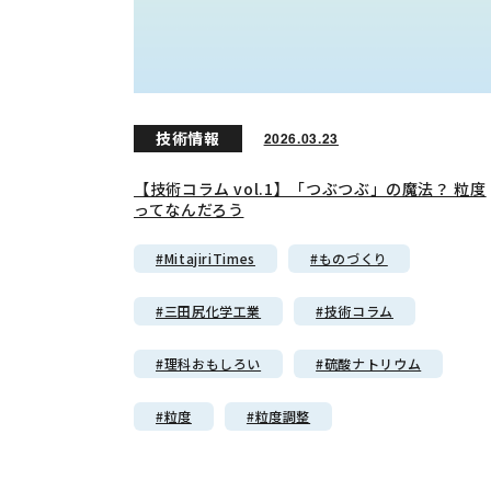
技術情報
2026.03.23
【技術コラム vol.1】「つぶつぶ」の魔法？ 粒度
ってなんだろう
#MitajiriTimes
#ものづくり
#三田尻化学工業
#技術コラム
#理科おもしろい
#硫酸ナトリウム
#粒度
#粒度調整