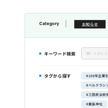
Category
お知らせ
検
キーワード検索
索
キ
Ma
ー
タグから探す
#100年企業
ワ
ー
#ベルクラシ
ド
#三田尻女尻
#厳島神社