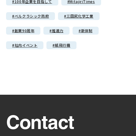
#100年企業を目指して
#MitajiriTimes
#ベルクラシック防府
#三田尻化学工業
#創業90周年
#推進力
#新体制
#社内イベント
#紙飛行機
Contact