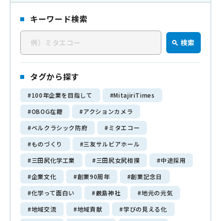
キーワード検索
三田尻化学工業について
検
About us
検索
索
企業理念
キ
私たちの強み
ー
タグから探す
ワ
#100年企業を目指して
#MitajiriTimes
ー
会社情報
#OBOG在籍
#アクションカメラ
ド
Company
#ベルクラシック防府
#ミタエコー
代表挨拶
#ものづくり
#三友サルビアホール
会社概要
#三田尻化学工業
#三田尻女尻相撲
#中途採用
経営理念
#企業文化
#創業90周年
#創業記念日
90年の歴史
#化学って面白い
#厳島神社
#地元の元気
#地域交流
#地域貢献
#学びの見える化
メディア