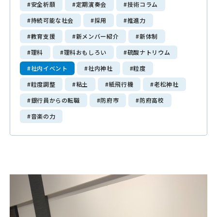
#安全祈願
#定期演奏会
#技術コラム
Mitajiri Times
#持続可能な社会
#採用
#推進力
#教育支援
#新メンバー紹介
#新体制
採用情報
#理科
#理科おもしろい
#硫酸ナトリウム
Recruit
#社内イベント
#社内神社
#粒度
働く環境・福利厚生
#粒度調整
#粘土
#紙飛行機
#老松神社
募集要項・選考ステップ
#銀行員からの転職
#防府市
#防府高校
エントリーフォーム
#音楽の力
お問い合わせ
Contact
プライバシーポリシー
サイトマップ