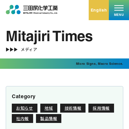
English
MENU
Mitajiri Times
トップ
Top
メディア
事業内容
Micro Signs, Macro Science.
Service
無機化学品
有機化学品
ミタエコー
Category
受託加工･小分け充填
お知らせ
地域
技術情報
採用情報
ミタバイオ
社内報
製品情報
不動産賃貸